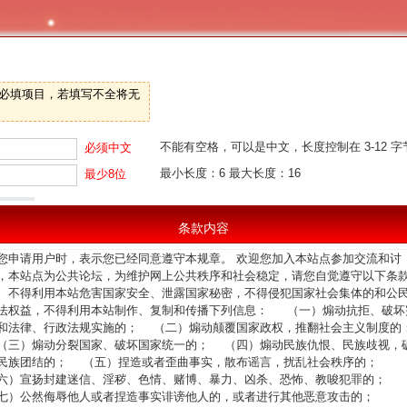
是必填项目，若填写不全将无
不能有空格，可以是中文，长度控制在 3-12 
必须中文
最小长度：6 最大长度：16
最少8位
请再输入一遍您上面填写的密码
重复输入
条款内容
您申请用户时，表示您已经同意遵守本规章。 欢迎您加入本站点参加交流和讨
，本站点为公共论坛，为维护网上公共秩序和社会稳定，请您自觉遵守以下条
、不得利用本站危害国家安全、泄露国家秘密，不得侵犯国家社会集体的和公
全同意
条款内容
法权益，不得利用本站制作、复制和传播下列信息： （一）煽动抗拒、破坏
和法律、行政法规实施的； （二）煽动颠覆国家政权，推翻社会主义制度的
三）煽动分裂国家、破坏国家统一的； （四）煽动民族仇恨、民族歧视，
民族团结的； （五）捏造或者歪曲事实，散布谣言，扰乱社会秩序的；
六）宣扬封建迷信、淫秽、色情、赌博、暴力、凶杀、恐怖、教唆犯罪的；
七）公然侮辱他人或者捏造事实诽谤他人的，或者进行其他恶意攻击的；