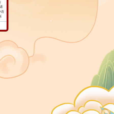
）
请
种语
坏
坛