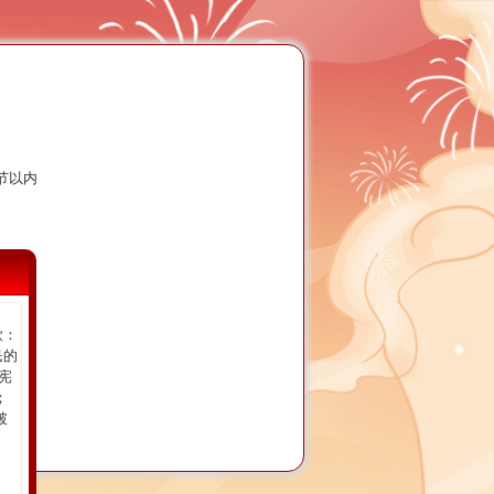
字节以内
款：
民的
宪
；
破