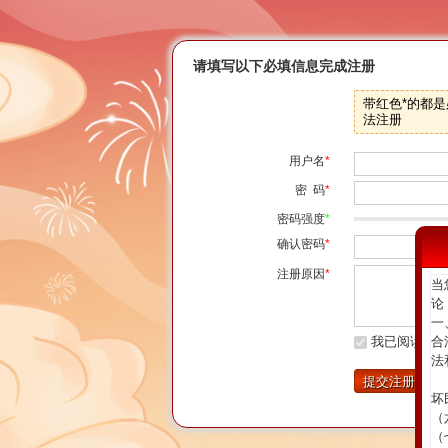
请填写以下必填信息完成注册
带红色*的都
法注册
用户名
*
密 码
*
密码强度
*
确认密码
*
注册原因
*
当
论
一
我已阅读并完
合
法
（
坏
（
（