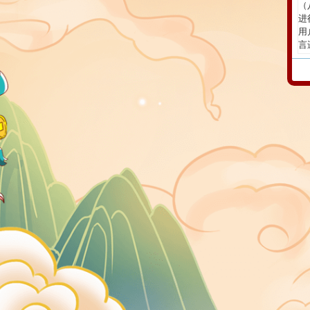
（
进
用
言
行
信