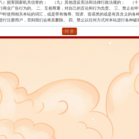
八）损害国家机关信誉的； （九）其他违反宪法和法律行政法规的； （十
行商业广告行为的。 二、互相尊重，对自己的言论和行为负责。 三、禁止在申
户时使用相关本站的词汇，或是带有侮辱、毁谤、造谣类的或是有其含义的各
进行注册用户，否则我们会将其删除。 四、禁止以任何方式对本站进行各种破
为。 五、如果您有违反国家相关法律法规的行为，本站概不负责，您的登录论
息均被记录无疑，必要时，我们会向相关的国家管理部门提供此类信息。