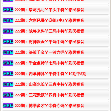
222期：诸葛孔明🏅半头中特🏅彩民福音
出售帖
222期：六彩风暴🏅⑥组3中3🏅彩民福音
出售帖
222期：战略来料🏅三码中特🏅彩民福音
出售帖
222期：财神派金🏅平码①码🏅彩民福音
出售帖
222期：决策千金🏅一波六码🏅彩民福音
出售帖
222期：千金点特🏅七码中特🏅彩民福音
出售帖
222期：内幕神算🏅平特①肖🏅10期中8期
出售帖
222期：山高水长🏅三肖中特🏅彩民福音
出售帖
222期：三花聚顶🏅四肖中特🏅彩民福音
出售帖
222期：博学多才🏅②肖④码🏅彩民福音
出售帖