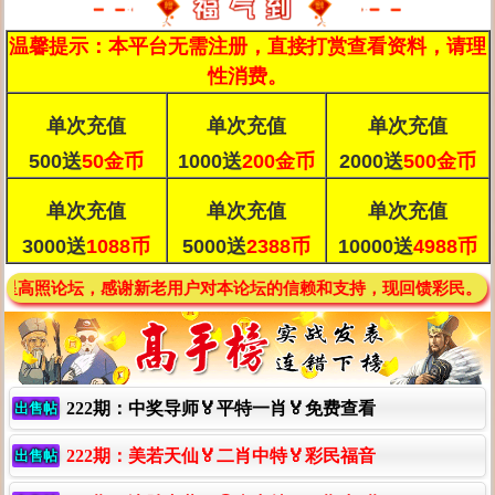
温馨提示：本平台无需注册，直接打赏查看资料，请理
性消费。
单次充值
单次充值
单次充值
500送
50金币
1000送
200金币
2000送
500金币
单次充值
单次充值
单次充值
3000送
1088币
5000送
2388币
10000送
4988币
，感谢新老用户对本论坛的信赖和支持，现回馈彩民。所有资料必须
222期：中奖导师🏅平特一肖🏅免费查看
出售帖
222期：美若天仙🏅二肖中特🏅彩民福音
出售帖