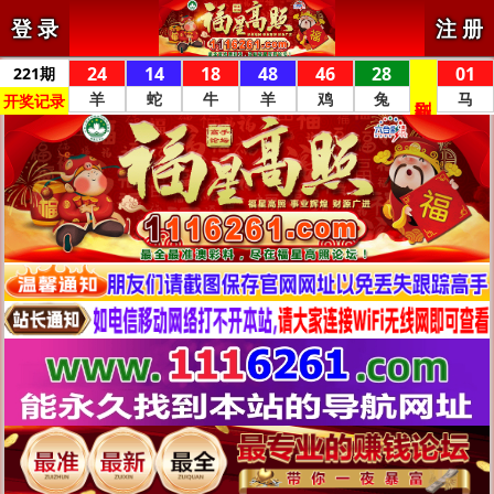
登 录
注 册