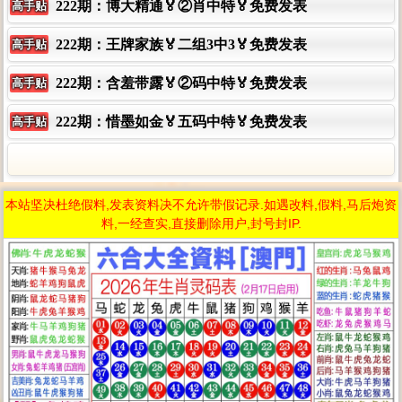
222期：博大精通🏅②肖中特🏅免费发表
高手贴
222期：王牌家族🏅二组3中3🏅免费发表
高手贴
222期：含羞带露🏅②码中特🏅免费发表
高手贴
222期：惜墨如金🏅五码中特🏅免费发表
高手贴
本站坚决杜绝假料,发表资料决不允许带假记录.如遇改料,假料,马后炮资
料,一经查实,直接删除用户,封号封IP.