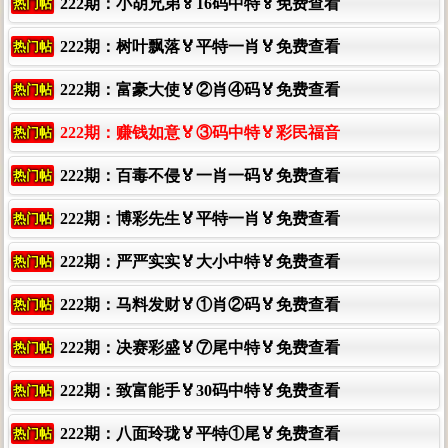
222期：小胡兄弟🏅16码中特🏅免费查看
热门帖
222期：树叶飘落🏅平特一肖🏅免费查看
热门帖
222期：富豪大使🏅②肖④码🏅免费查看
热门帖
222期：赚钱如意🏅③码中特🏅彩民福音
热门帖
222期：百毒不侵🏅一肖一码🏅免费查看
热门帖
222期：博彩先生🏅平特一肖🏅免费查看
热门帖
222期：严严实实🏅大小中特🏅免费查看
热门帖
222期：马料发财🏅①肖②码🏅免费查看
热门帖
222期：决赛彩盛🏅⑦尾中特🏅免费查看
热门帖
222期：致富能手🏅30码中特🏅免费查看
热门帖
222期：八面玲珑🏅平特①尾🏅免费查看
热门帖