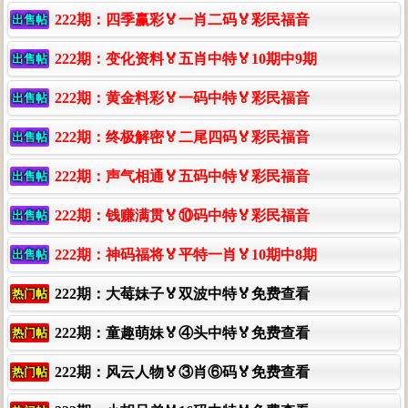
222期：四季赢彩🏅一肖二码🏅彩民福音
出售帖
222期：变化资料🏅五肖中特🏅10期中9期
出售帖
222期：黄金料彩🏅一码中特🏅彩民福音
出售帖
222期：终极解密🏅二尾四码🏅彩民福音
出售帖
222期：声气相通🏅五码中特🏅彩民福音
出售帖
222期：钱赚满贯🏅⑩码中特🏅彩民福音
出售帖
222期：神码福将🏅平特一肖🏅10期中8期
出售帖
222期：大莓妹子🏅双波中特🏅免费查看
热门帖
222期：童趣萌妹🏅④头中特🏅免费查看
热门帖
222期：风云人物🏅③肖⑥码🏅免费查看
热门帖